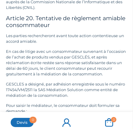
auprès de la Commission Nationale de l’Informatique et des
Libertés (CNIL).
Article 20. Tentative de règlement amiable
consommateur
Les parties rechercheront avant toute action contentieuse un
accord amiable.
En cas de litige avec un consommateur survenant à l’occasion
de l’achat de produits vendus par GESCLÉS, et après
réclamation écrite restée sans réponse satisfaisante dans un
délai de 60 jours, le client consommateur peut recourir
gratuitement à la médiation de la consommation.
GESCLES a désigné, par adhésion enregistrée sous le numéro
17454/VM/2511 la SAS Médiation Solution comme entité de
médiation de la consommation.
Pour saisir le médiateur, le consommateur doit formuler sa
demande :
0
0
Soit par écrit à : Sas Médiation Solution, 222 chemin de la
Devis
bergerie, 01800 Saint-
Jean-de-Niost