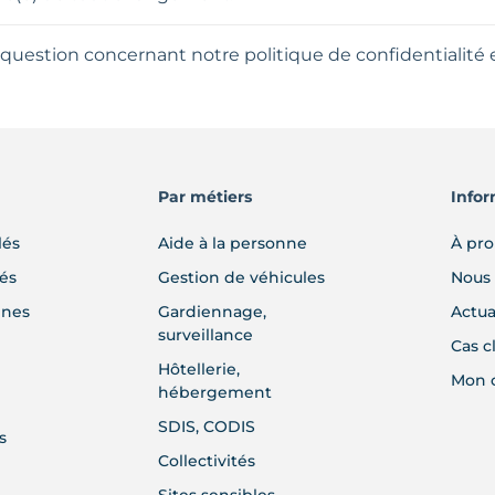
question concernant notre politique de confidentialité 
Par métiers
Infor
lés
Aide à la personne
À pr
lés
Gestion de véhicules
Nous 
gnes
Gardiennage,
Actua
surveillance
Cas c
Hôtellerie,
Mon 
hébergement
SDIS, CODIS
s
Collectivités