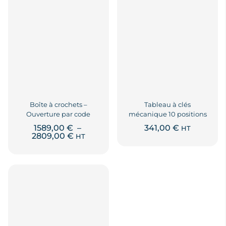
Les
options
peuvent
être
choisies
sur
la
page
du
produit
Boîte à crochets –
Tableau à clés
Ouverture par code
mécanique 10 positions
1589,00
€
–
341,00
€
HT
Plage
2809,00
€
HT
Ce
de
Ce
produit
prix :
produit
1589,00 €
a
a
à
plusieurs
2809,00 €
plusieurs
variations.
variations.
Les
Les
options
options
peuvent
peuvent
être
être