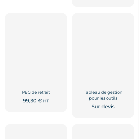
PEG de retrait
Tableau de gestion
pour les outils
99,30
€
HT
Sur devis
Ce
produit
a
plusieurs
variations.