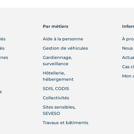
sur
la
page
Par métiers
Infor
du
produit
lés
Aide à la personne
À pr
lés
Gestion de véhicules
Nous 
gnes
Gardiennage,
Actua
surveillance
Cas c
Hôtellerie,
Mon 
hébergement
SDIS, CODIS
s
Collectivités
Sites sensibles,
SEVESO
Travaux et bâtiments