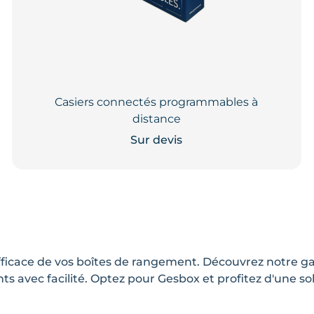
Casiers connectés programmables à
distance
Sur devis
Ce
produit
a
plusieurs
variations.
Les
options
fficace de vos boîtes de rangement. Découvrez notre g
peuvent
ts avec facilité. Optez pour Gesbox et profitez d'une so
être
choisies