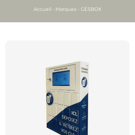
Accueil
-
Marques
-
GESBOX