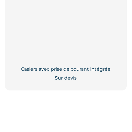
Casiers avec prise de courant intégrée
Sur devis
Ce
produit
a
plusieurs
variations.
Les
options