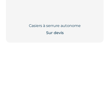
Casiers à serrure autonome
Sur devis
Ce
produit
a
plusieurs
variations.
Les
options
peuvent
être
choisies
sur
la