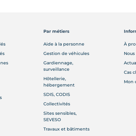
peuvent
être
choisies
sur
Par métiers
Infor
la
page
lés
Aide à la personne
À pr
du
lés
Gestion de véhicules
Nous 
produit
gnes
Gardiennage,
Actua
surveillance
Cas c
Hôtellerie,
Mon 
hébergement
SDIS, CODIS
s
Collectivités
Sites sensibles,
SEVESO
Travaux et bâtiments