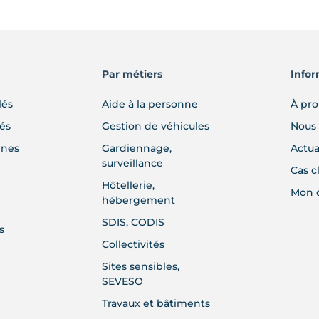
Par métiers
Infor
lés
Aide à la personne
À pr
lés
Gestion de véhicules
Nous 
gnes
Gardiennage,
Actua
surveillance
Cas c
Hôtellerie,
Mon 
hébergement
SDIS, CODIS
s
Collectivités
Sites sensibles,
SEVESO
Travaux et bâtiments