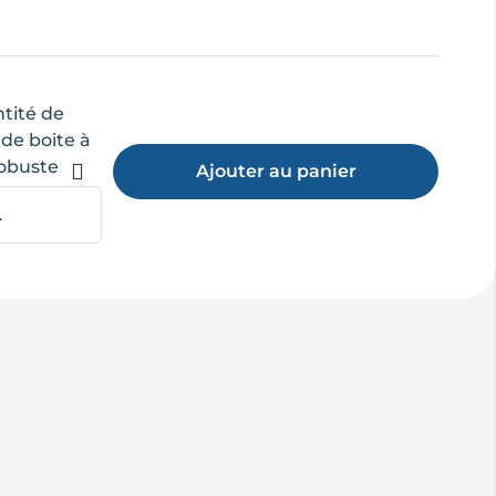
tité de
de boite à
robuste
Ajouter au panier