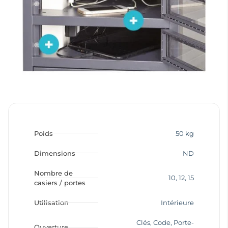
Poids
50 kg
Dimensions
ND
Nombre de
10
,
12
,
15
casiers / portes
Utilisation
Intérieure
Clés
,
Code
,
Porte-
Ouverture