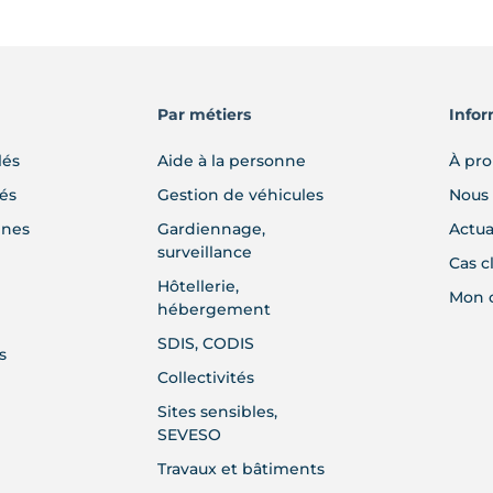
peuvent
être
choisies
sur
Par métiers
Infor
la
page
lés
Aide à la personne
À pr
du
lés
Gestion de véhicules
Nous 
produit
gnes
Gardiennage,
Actua
surveillance
Cas c
Hôtellerie,
Mon 
hébergement
SDIS, CODIS
s
Collectivités
Sites sensibles,
SEVESO
Travaux et bâtiments