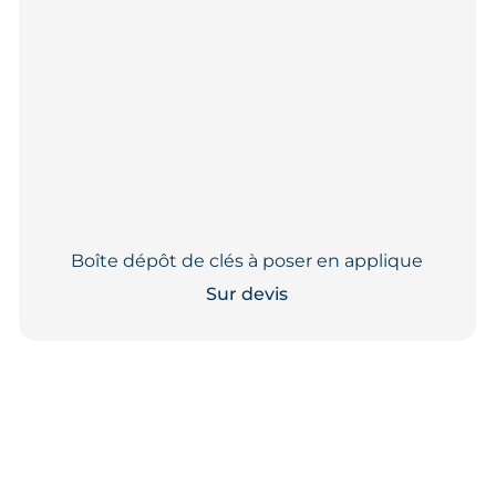
Boîte dépôt de clés à poser en applique
Sur devis
Ce
produit
a
plusieurs
variations.
Les
options