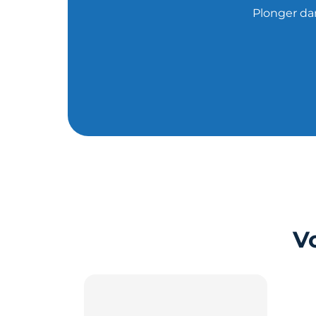
Plonger dan
V