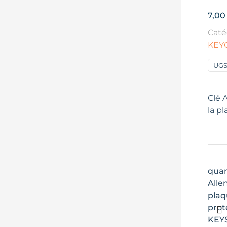
7,0
Caté
KEY
UGS
Clé 
la p
quan
Alle
plaq
prot
KEY