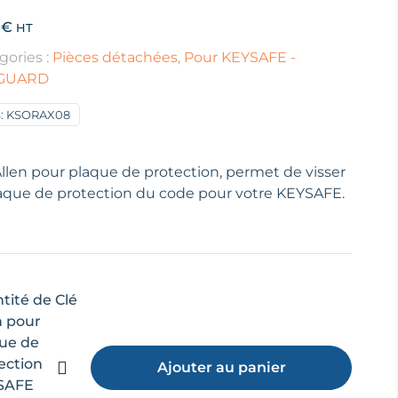
0
€
HT
gories :
Pièces détachées
,
Pour KEYSAFE -
GUARD
:
KSORAX08
Allen pour plaque de protection, permet de visser
laque de protection du code pour votre KEYSAFE.
tité de Clé
n pour
ue de
ection
Ajouter au panier
SAFE