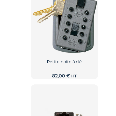
Petite boite à clé
82,00
€
HT